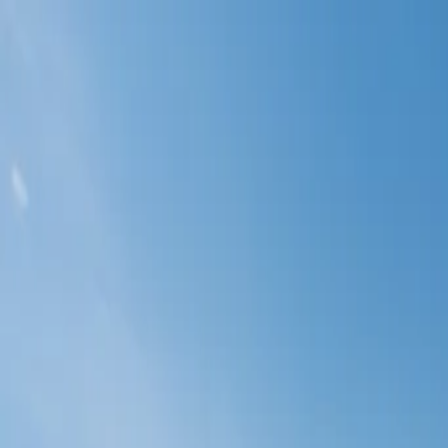
МАССА-НН
Весоизмерительная техника